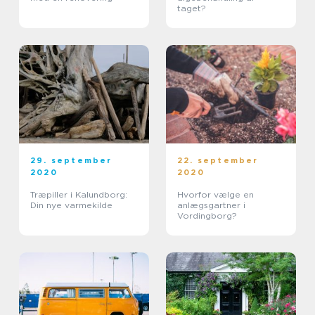
taget?
29. september
22. september
2020
2020
Træpiller i Kalundborg:
Hvorfor vælge en
Din nye varmekilde
anlægsgartner i
Vordingborg?