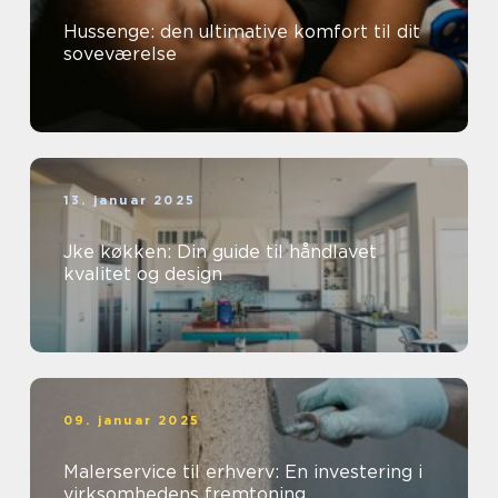
Hussenge: den ultimative komfort til dit
soveværelse
13. januar 2025
Jke køkken: Din guide til håndlavet
kvalitet og design
09. januar 2025
Malerservice til erhverv: En investering i
virksomhedens fremtoning