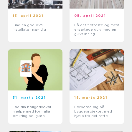
13. april 2021
05. april 2021
Find en god VVS
Få det flotteste og mest
installatør nær dig
ensartede gulv med en
gulvslibning
31. marts 2021
18. marts 2021
Lad din boligadvokat
Forbered dig på
hjælpe med formalia
byggeprojektet med
omkring boligkøb
hjælp fra det rette
byggemarked