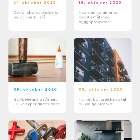
21. oktober 2020
19. oktober 2020
Derfor skal du vælge et
Hvordan kommer du
balkonværn i stål
bedst i mål med
byggeprojektet?
09. oktober 2020
09. oktober 2020
Gulvbelægning i Århus:
Hvilket boligselskab skal
Hvilke typer findes der?
du vælge i Rebild?