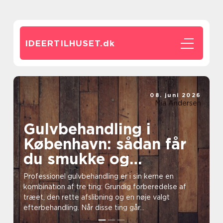
IDEERTILHUSET.
dk
08. juni 2026
Mia Andersen
Gulvbehandling i
København: sådan får
du smukke og
holdbare trægulve
Professionel gulvbehandling er i sin kerne en
kombination af tre ting: Grundig forberedelse af
træet, den rette afslibning og en nøje valgt
efterbehandling. Når disse ting går...