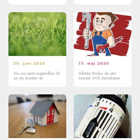
30. juni 2020
17. maj 2020
Giv en sød regnmåler til
Sådan finder du din
en du holder af
lokale VVS installatør