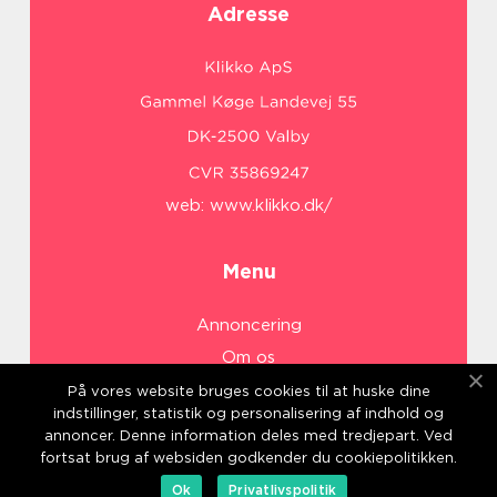
Adresse
web:
www.klikko.dk/
Menu
Annoncering
Om os
Cookies
På vores website bruges cookies til at huske dine
indstillinger, statistik og personalisering af indhold og
Kontakt os
annoncer. Denne information deles med tredjepart. Ved
Sitemap
fortsat brug af websiden godkender du cookiepolitikken.
Ok
Privatlivspolitik