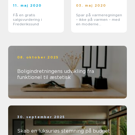
11. maj 2020
03. maj 2020
Få en gratis
Spar på varmeregningen
salgsvurdering i
– ikke på varmen – med
Frederikssund
en moderne
varmepumpe
08. oktober 2025
Boligindretningens udvikling fra
funktionel til æstetisk
30. september 2025
Skab en luksuriøs stemning på budget