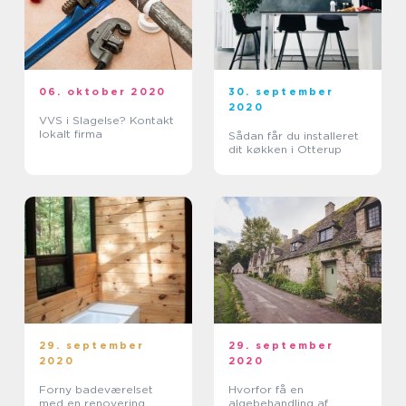
06. oktober 2020
30. september
2020
VVS i Slagelse? Kontakt
lokalt firma
Sådan får du installeret
dit køkken i Otterup
29. september
29. september
2020
2020
Forny badeværelset
Hvorfor få en
med en renovering
algebehandling af