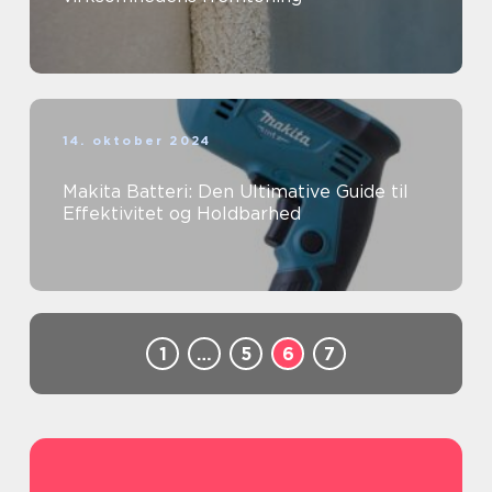
14. oktober 2024
Makita Batteri: Den Ultimative Guide til
Effektivitet og Holdbarhed
1
…
5
6
7