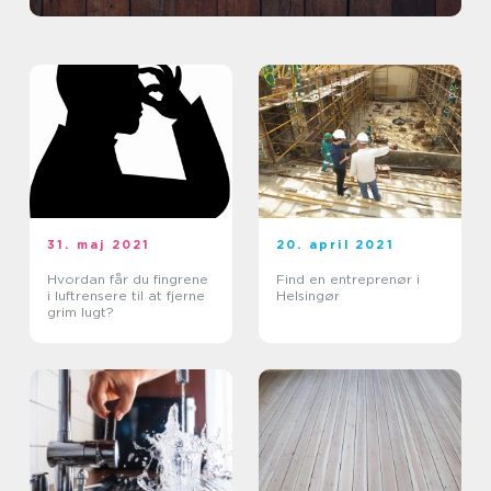
31. maj 2021
20. april 2021
Hvordan får du fingrene
Find en entreprenør i
i luftrensere til at fjerne
Helsingør
grim lugt?