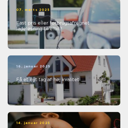
07. marts 2025
Fast pris eller forbrugsafregnet
ladeløsning til elbil?
16. januar 2025
Få et nyt tag af høj kvalitet
14. januar 2025