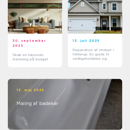
30. september
13. juli 2025
2025
Reparation af vinduer i
Hellerup: En guide til
Skab en luksuriøs
vedligeholdelse og
stemning på budget
forlængelse af
vinduernes levetid
13. maj 2025
Maling af badekar