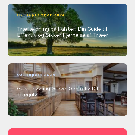
02. september 2024
Træfældning på Falster: Din Guide til
Effektiv og Sikker Fjernelse af Træer
08. august 2024
Gulvafhøvling Greve: Genopliv Dit
Trægulv