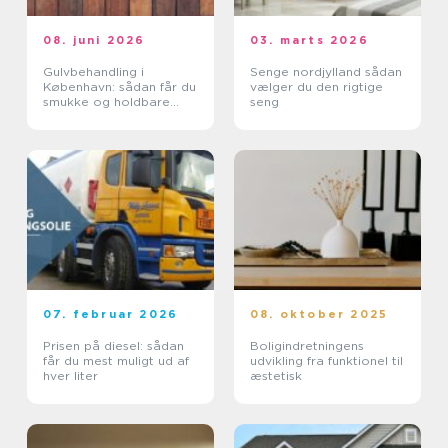
08. juni 2026
03. marts 2026
Gulvbehandling i
Senge nordjylland sådan
København: sådan får du
vælger du den rigtige
smukke og holdbare
seng
trægulve
07. februar 2026
08. oktober 2025
Prisen på diesel: sådan
Boligindretningens
får du mest muligt ud af
udvikling fra funktionel til
hver liter
æstetisk