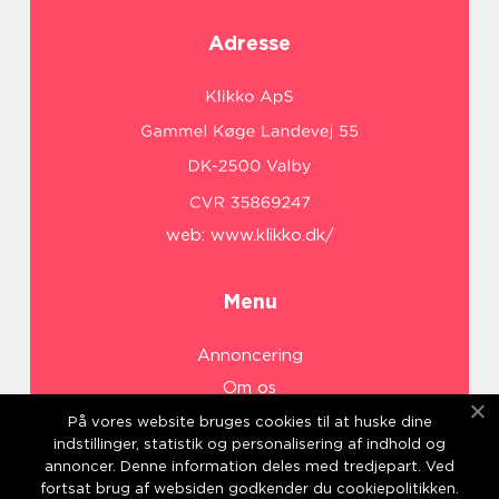
Adresse
web:
www.klikko.dk/
Menu
Annoncering
Om os
Cookies
På vores website bruges cookies til at huske dine
indstillinger, statistik og personalisering af indhold og
Kontakt os
annoncer. Denne information deles med tredjepart. Ved
Sitemap
fortsat brug af websiden godkender du cookiepolitikken.