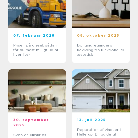
07. februar 2026
08. oktober 2025
Prisen på diesel: sådan
Boligindretningens
får du mest muligt ud af
udvikling fra funktionel til
hver liter
æstetisk
30. september
13. juli 2025
2025
Reparation af vinduer i
Hellerup: En guide til
Skab en luksuriøs