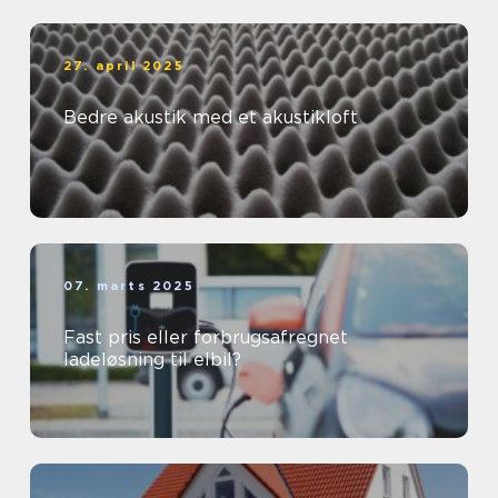
27. april 2025
Bedre akustik med et akustikloft
07. marts 2025
Fast pris eller forbrugsafregnet
ladeløsning til elbil?