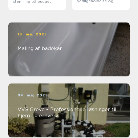
vedligeholdelse og
stemning på budget
forlængelse af
vinduernes levetid
13. maj 2025
Maling af badekar
04. maj 2025
VVS Greve – Professionelle løsninger til
hjem og erhverv