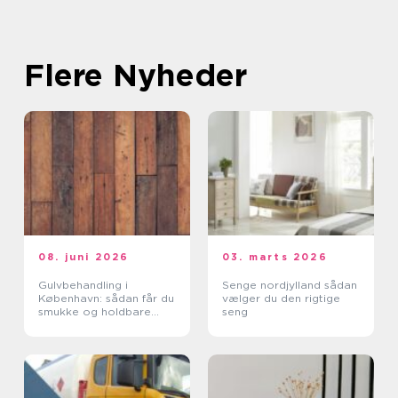
Flere Nyheder
08. juni 2026
03. marts 2026
Gulvbehandling i
Senge nordjylland sådan
København: sådan får du
vælger du den rigtige
smukke og holdbare
seng
trægulve