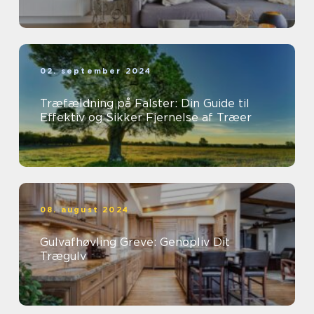
02. september 2024
Træfældning på Falster: Din Guide til
Effektiv og Sikker Fjernelse af Træer
08. august 2024
Gulvafhøvling Greve: Genopliv Dit
Trægulv