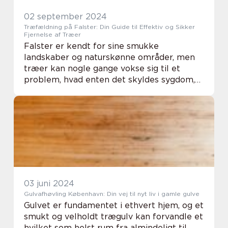
02 september 2024
Træfældning på Falster: Din Guide til Effektiv og Sikker
Fjernelse af Træer
Falster er kendt for sine smukke
landskaber og naturskønne områder, men
træer kan nogle gange vokse sig til et
problem, hvad enten det skyldes sygdom,
placering eller sikkerhedsrisici.
Træfældning er en nødvendig...
03 juni 2024
Gulvafhøvling København: Din vej til nyt liv i gamle gulve
Gulvet er fundamentet i ethvert hjem, og et
smukt og velholdt trægulv kan forvandle et
hvilket som helst rum fra almindeligt til