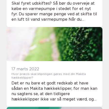
Skal fyret udskiftes? Så bør du overveje at
købe en varmepumpe i stedet for et nyt
fyr. Du sparer mange penge ved at skifte til
en luft til vand varmepumpe Når du
skrotter fyret til fordel for en moderne
luft/vand varmepumpe kan du regne med
at skære...
17 marts 2022
Hvor præcis skal klipningen gøres med din Makita
hækkeklipper?
Det er nu bare et godt redskab at have
sådan en Makita hækkeklipper, for man kan
nu sagtens se, at den tidligere
hækkeklipper ikke var så meget værd, og
det her virkelig er en version, hvor man har