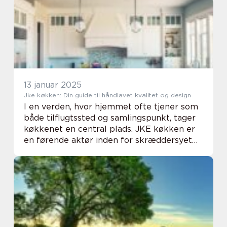
reducere ekko og støjniveau,...
13 januar 2025
Jke køkken: Din guide til håndlavet kvalitet og design
I en verden, hvor hjemmet ofte tjener som
både tilflugtssted og samlingspunkt, tager
køkkenet en central plads. JKE køkken er
en førende aktør inden for skræddersyet
køkkendesign, der kombinerer funktion...