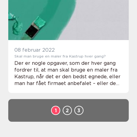
kælet for detaljerne. De må bestemt have
opfundet be...
08 februar 2022
Skal man bruge en maler fra Kastrup hver gang?
Der er nogle opgaver, som der hver gang
fordrer til, at man skal bruge en maler fra
Kastrup, når det er den bedst egnede, eller
man har fået firmaet anbefalet – eller de
bare er tættest på. Det kan være i
forbindelse med, at man skal have malet...
1
2
3