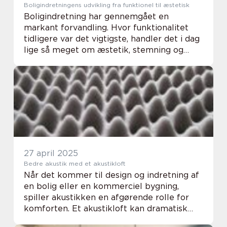
Boligindretningens udvikling fra funktionel til æstetisk
Boligindretning har gennemgået en
markant forvandling. Hvor funktionalitet
tidligere var det vigtigste, handler det i dag
lige så meget om æstetik, stemning og
personlighed. Vi lever ikke længere bare i
vores hjem – vi u...
27 april 2025
Bedre akustik med et akustikloft
Når det kommer til design og indretning af
en bolig eller en kommerciel bygning,
spiller akustikken en afgørende rolle for
komforten. Et akustikloft kan dramatisk
forbedre lydkvaliteten i et rum ved at