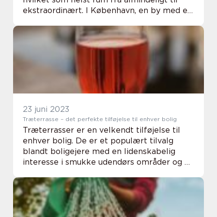
ekstraordinært. I København, en by med en
rig arv af klassiske lejligheder og historiske
hjem, er muligheden for at bevar...
23 juni 2023
Træterrasse – det perfekte tilføjelse til enhver bolig
Træterrasser er en velkendt tilføjelse til
enhver bolig. De er et populært tilvalg
blandt boligejere med en lidenskabelig
interesse i smukke udendørs områder og er
især populære i Danmark. Træterrasse...