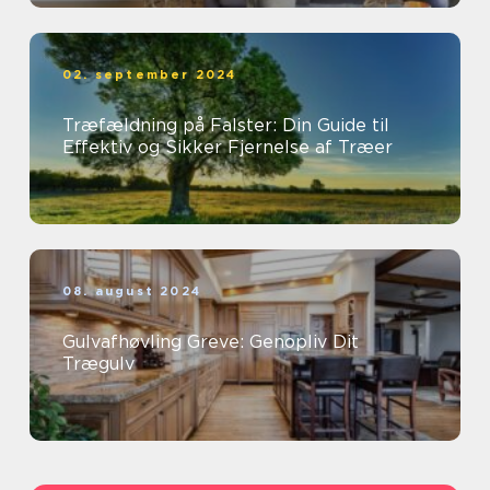
02. september 2024
Træfældning på Falster: Din Guide til
Effektiv og Sikker Fjernelse af Træer
08. august 2024
Gulvafhøvling Greve: Genopliv Dit
Trægulv