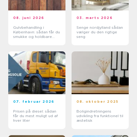
08. juni 2026
03. marts 2026
Gulvbehandling i
Senge nordjylland sådan
København: sådan får du
vælger du den rigtige
smukke og holdbare
seng
trægulve
07. februar 2026
08. oktober 2025
Prisen på diesel: sådan
Boligindretningens
får du mest muligt ud af
udvikling fra funktionel til
hver liter
æstetisk