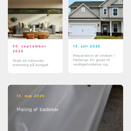
30. september
13. juli 2025
2025
Reparation af vinduer i
Hellerup: En guide til
Skab en luksuriøs
vedligeholdelse og
stemning på budget
forlængelse af
vinduernes levetid
13. maj 2025
Maling af badekar