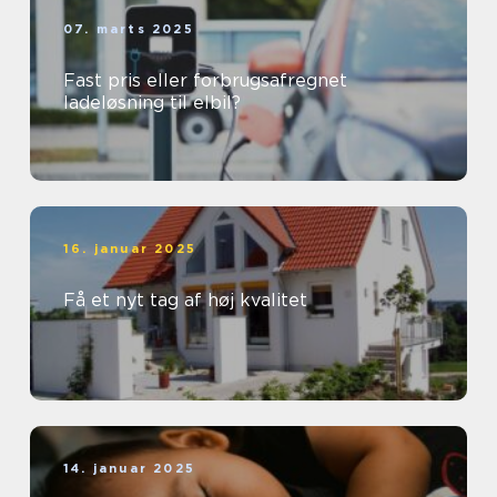
07. marts 2025
Fast pris eller forbrugsafregnet
ladeløsning til elbil?
16. januar 2025
Få et nyt tag af høj kvalitet
14. januar 2025