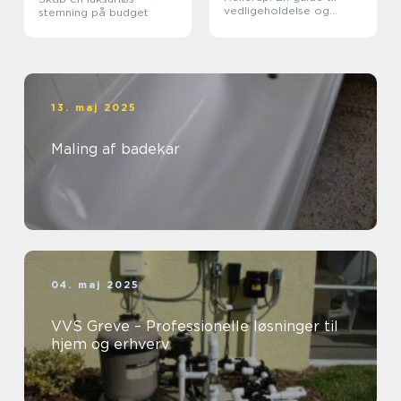
vedligeholdelse og
stemning på budget
forlængelse af
vinduernes levetid
13. maj 2025
Maling af badekar
04. maj 2025
VVS Greve – Professionelle løsninger til
hjem og erhverv