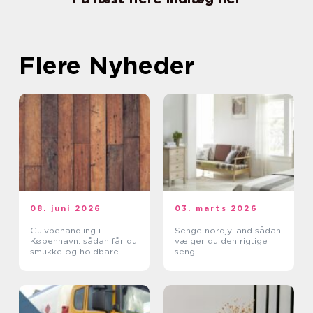
Flere Nyheder
08. juni 2026
03. marts 2026
Gulvbehandling i
Senge nordjylland sådan
København: sådan får du
vælger du den rigtige
smukke og holdbare
seng
trægulve