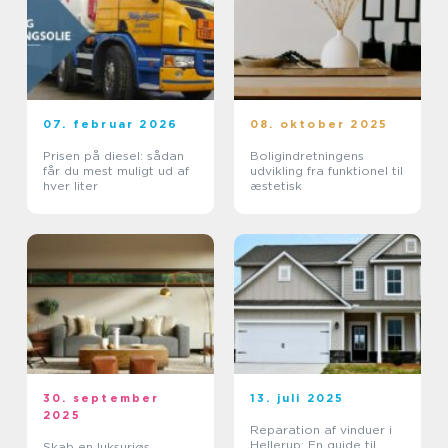
07. februar 2026
08. oktober 2025
Prisen på diesel: sådan
Boligindretningens
får du mest muligt ud af
udvikling fra funktionel til
hver liter
æstetisk
30. september
13. juli 2025
2025
Reparation af vinduer i
Hellerup: En guide til
Skab en luksuriøs