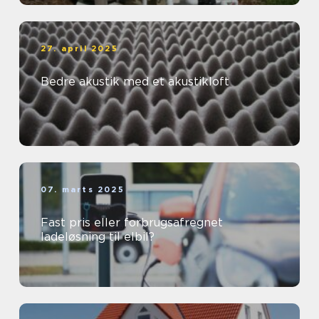
27. april 2025
Bedre akustik med et akustikloft
07. marts 2025
Fast pris eller forbrugsafregnet
ladeløsning til elbil?