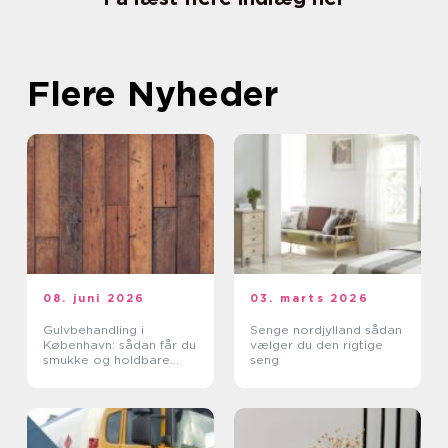
Flere Nyheder
08. juni 2026
03. marts 2026
Gulvbehandling i
Senge nordjylland sådan
København: sådan får du
vælger du den rigtige
smukke og holdbare
seng
trægulve