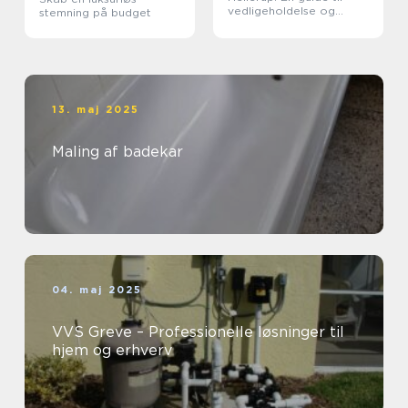
vedligeholdelse og
stemning på budget
forlængelse af
vinduernes levetid
13. maj 2025
Maling af badekar
04. maj 2025
VVS Greve – Professionelle løsninger til
hjem og erhverv