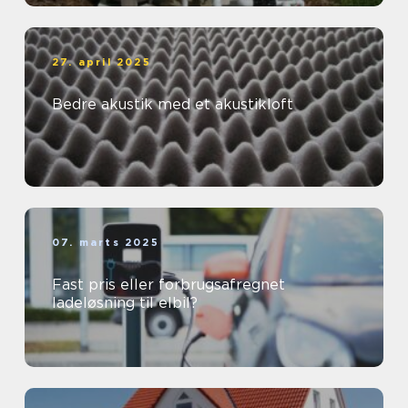
27. april 2025
Bedre akustik med et akustikloft
07. marts 2025
Fast pris eller forbrugsafregnet
ladeløsning til elbil?