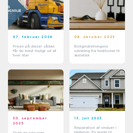
07. februar 2026
08. oktober 2025
Prisen på diesel: sådan
Boligindretningens
får du mest muligt ud af
udvikling fra funktionel til
hver liter
æstetisk
30. september
13. juli 2025
2025
Reparation af vinduer i
Hellerup: En guide til
Skab en luksuriøs