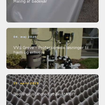
Maling af badekar
04. maj 2025
VVS Greve – Professionelle løsninger til
hjem og erhverv
27. april 2025
Bedre akustik med et akustikloft