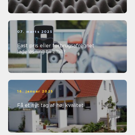
07. marts 2025
Fast pris eller forbrugsafregnet
ladeløsning til elbil?
16. januar 2025
Få et nyt tag af høj kvalitet