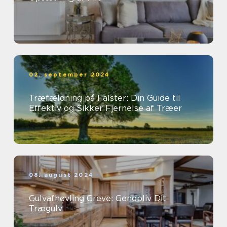
02. september 2024
Træfældning på Falster: Din Guide til
Effektiv og Sikker Fjernelse af Træer
08. august 2024
Gulvafhøvling Greve: Genopliv Dit
Trægulv