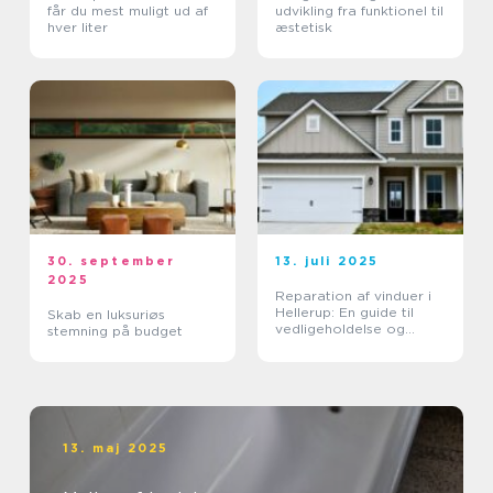
får du mest muligt ud af
udvikling fra funktionel til
hver liter
æstetisk
30. september
13. juli 2025
2025
Reparation af vinduer i
Hellerup: En guide til
Skab en luksuriøs
vedligeholdelse og
stemning på budget
forlængelse af
vinduernes levetid
13. maj 2025