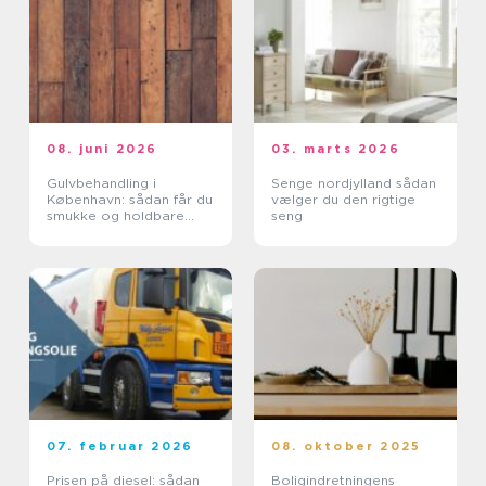
08. juni 2026
03. marts 2026
Gulvbehandling i
Senge nordjylland sådan
København: sådan får du
vælger du den rigtige
smukke og holdbare
seng
trægulve
07. februar 2026
08. oktober 2025
Prisen på diesel: sådan
Boligindretningens