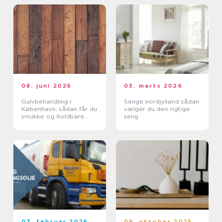
08. juni 2026
03. marts 2026
Gulvbehandling i
Senge nordjylland sådan
København: sådan får du
vælger du den rigtige
smukke og holdbare
seng
trægulve
07. februar 2026
08. oktober 2025