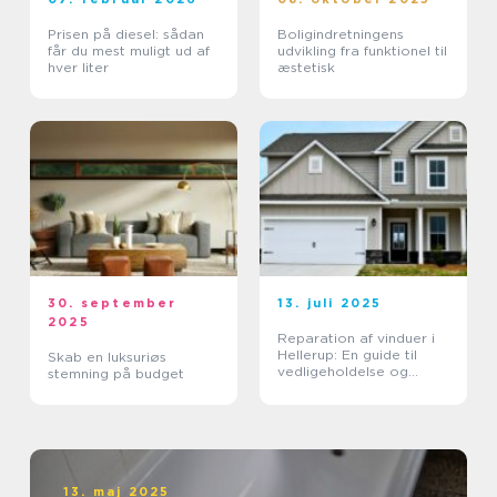
Prisen på diesel: sådan
Boligindretningens
får du mest muligt ud af
udvikling fra funktionel til
hver liter
æstetisk
30. september
13. juli 2025
2025
Reparation af vinduer i
Hellerup: En guide til
Skab en luksuriøs
vedligeholdelse og
stemning på budget
forlængelse af
vinduernes levetid
13. maj 2025