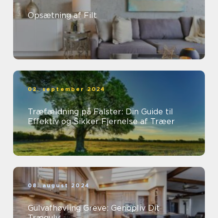
Opsætning af Filt
02. september 2024
Træfældning på Falster: Din Guide til
Effektiv og Sikker Fjernelse af Træer
08. august 2024
Gulvafhøvling Greve: Genopliv Dit
Trægulv