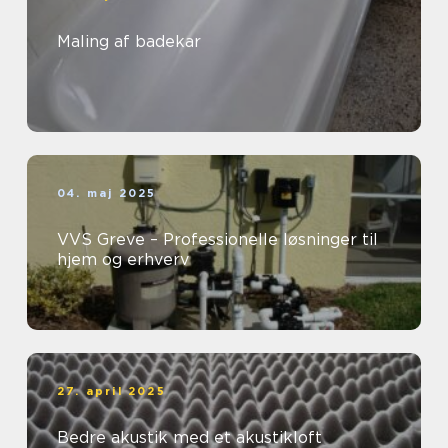
Maling af badekar
04. maj 2025
VVS Greve – Professionelle løsninger til
hjem og erhverv
27. april 2025
Bedre akustik med et akustikloft