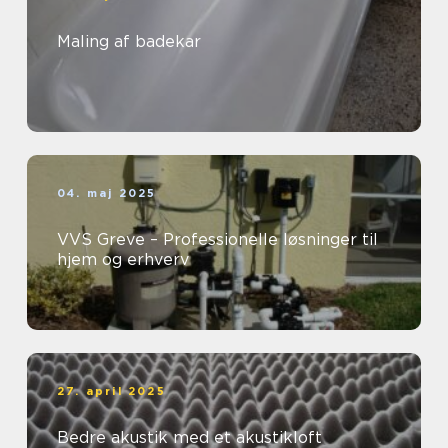
Maling af badekar
04. maj 2025
VVS Greve – Professionelle løsninger til
hjem og erhverv
27. april 2025
Bedre akustik med et akustikloft