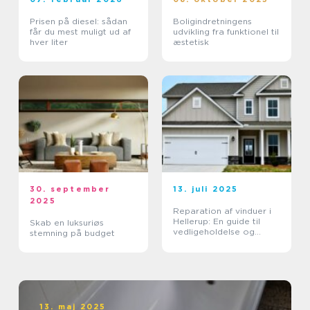
Prisen på diesel: sådan
Boligindretningens
får du mest muligt ud af
udvikling fra funktionel til
hver liter
æstetisk
30. september
13. juli 2025
2025
Reparation af vinduer i
Hellerup: En guide til
Skab en luksuriøs
vedligeholdelse og
stemning på budget
forlængelse af
vinduernes levetid
13. maj 2025