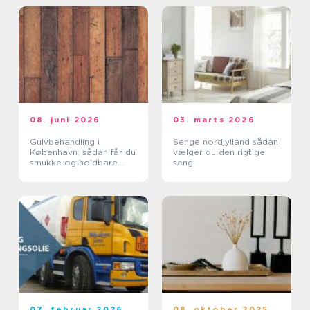
08. juni 2026
03. marts 2026
Gulvbehandling i
Senge nordjylland sådan
København: sådan får du
vælger du den rigtige
smukke og holdbare
seng
trægulve
07. februar 2026
08. oktober 2025