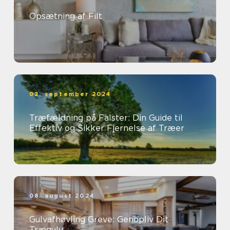
Opsætning af Filt
02. september 2024
Træfældning på Falster: Din Guide til
Effektiv og Sikker Fjernelse af Træer
08. august 2024
Gulvafhøvling Greve: Genopliv Dit
Trægulv