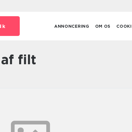
dk
ANNONCERING
OM OS
COOKI
af filt