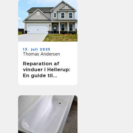
13. juli 2025
Thomas Andersen
Reparation af
vinduer i Hellerup:
En guide til
vedligeholdelse
og forlængelse af
vinduernes levetid