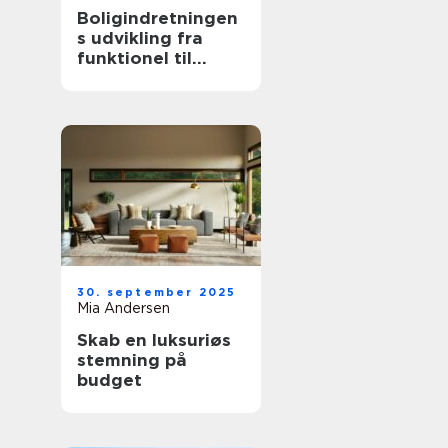
Boligindretningen
s udvikling fra
funktionel til
æstetisk
30. september 2025
Mia Andersen
Skab en luksuriøs
stemning på
budget