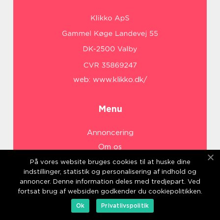
web:
www.klikko.dk/
Menu
Annoncering
Om os
Cookies
På vores website bruges cookies til at huske dine
indstillinger, statistik og personalisering af indhold og
Kontakt os
annoncer. Denne information deles med tredjepart. Ved
Sitemap
fortsat brug af websiden godkender du cookiepolitikken.
Ok
Privatlivspolitik