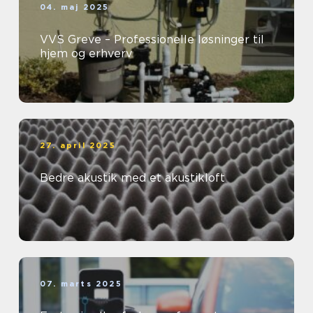
04. maj 2025
VVS Greve – Professionelle løsninger til
hjem og erhverv
27. april 2025
Bedre akustik med et akustikloft
07. marts 2025