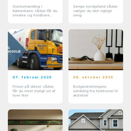
Gulvbehandling i
Senge nordjylland sådan
København: sådan får du
vælger du den rigtige
smukke og holdbare
seng
trægulve
07. februar 2026
08. oktober 2025
Prisen på diesel: sådan
Boligindretningens
får du mest muligt ud af
udvikling fra funktionel til
hver liter
æstetisk