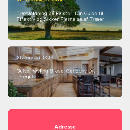
02. september 2024
Træfældning på Falster: Din Guide til
Effektiv og Sikker Fjernelse af Træer
08. august 2024
Gulvafhøvling Greve: Genopliv Dit
Trægulv
Adresse