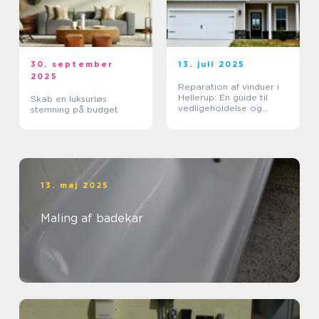
30. september
13. juli 2025
2025
Reparation af vinduer i
Hellerup: En guide til
Skab en luksuriøs
vedligeholdelse og
stemning på budget
forlængelse af
vinduernes levetid
13. maj 2025
Maling af badekar