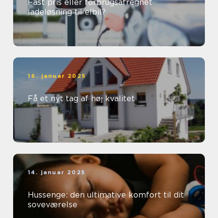
Fast pris eller forbrugsafregnet
ladeløsning til elbil?
16. januar 2025
Få et nyt tag af høj kvalitet
14. januar 2025
Hussenge: den ultimative komfort til dit
soveværelse