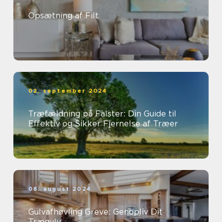
Opsætning af Filt
02. september 2024
Træfældning på Falster: Din Guide til
Effektiv og Sikker Fjernelse af Træer
08. august 2024
Gulvafhøvling Greve: Genopliv Dit
Trægulv