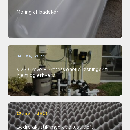
Maling af badekar
04. maj 2025
VVS Greve – Professionelle løsninger til
hjem og erhverv
27. april 2025
Bedre akustik med et akustikloft