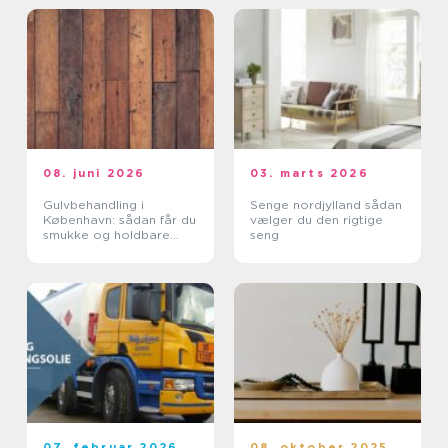
08. juni 2026
03. marts 2026
Gulvbehandling i
Senge nordjylland sådan
København: sådan får du
vælger du den rigtige
smukke og holdbare
seng
trægulve
07. februar 2026
08. oktober 2025