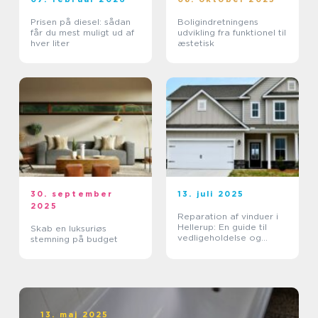
Prisen på diesel: sådan
Boligindretningens
får du mest muligt ud af
udvikling fra funktionel til
hver liter
æstetisk
30. september
13. juli 2025
2025
Reparation af vinduer i
Hellerup: En guide til
Skab en luksuriøs
vedligeholdelse og
stemning på budget
forlængelse af
vinduernes levetid
13. maj 2025