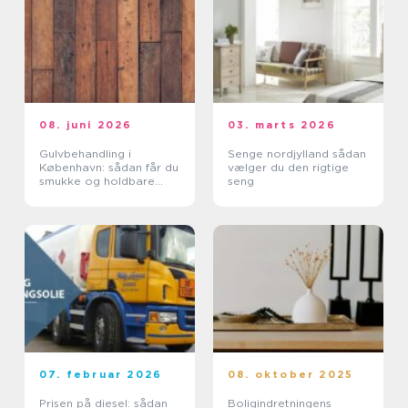
08. juni 2026
03. marts 2026
Gulvbehandling i
Senge nordjylland sådan
København: sådan får du
vælger du den rigtige
smukke og holdbare
seng
trægulve
07. februar 2026
08. oktober 2025
Prisen på diesel: sådan
Boligindretningens