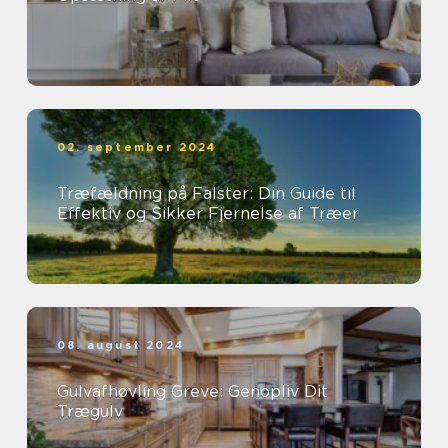
02. september 2024
Træfældning på Falster: Din Guide til
Effektiv og Sikker Fjernelse af Træer
08. august 2024
Gulvafhøvling Greve: Genopliv Dit
Trægulv