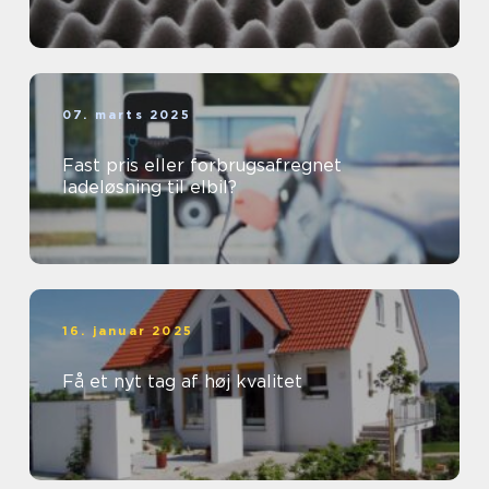
07. marts 2025
Fast pris eller forbrugsafregnet
ladeløsning til elbil?
16. januar 2025
Få et nyt tag af høj kvalitet