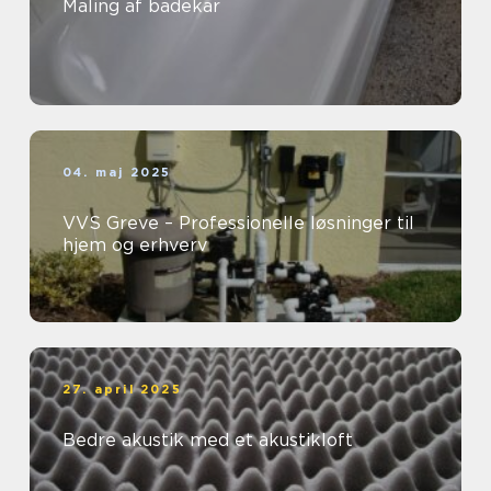
Maling af badekar
04. maj 2025
VVS Greve – Professionelle løsninger til
hjem og erhverv
27. april 2025
Bedre akustik med et akustikloft