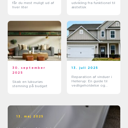
får du mest muligt ud af
udvikling fra funktionel til
hver liter
æstetisk
30. september
13. juli 2025
2025
Reparation af vinduer i
Hellerup: En guide til
Skab en luksuriøs
vedligeholdelse og
stemning på budget
forlængelse af
vinduernes levetid
13. maj 2025