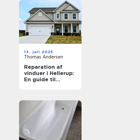
13. juli 2025
Thomas Andersen
Reparation af
vinduer i Hellerup:
En guide til
vedligeholdelse
og forlængelse af
vinduernes levetid