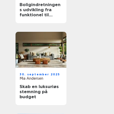
Boligindretningen
s udvikling fra
funktionel til
æstetisk
30. september 2025
Mia Andersen
Skab en luksuriøs
stemning på
budget