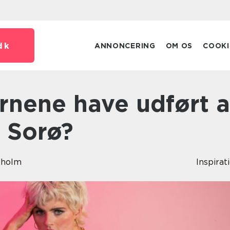
dk
ANNONCERING
OM OS
COOKI
a Sorø?
dholm
Inspirat