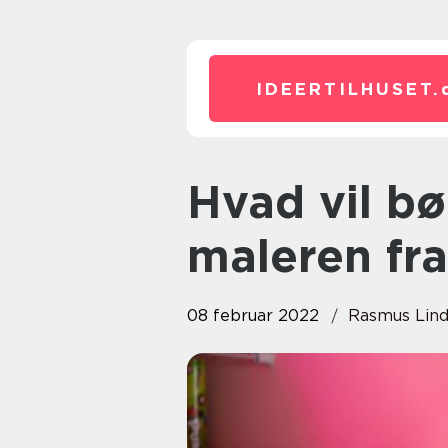
IDEERTILHUSET.
Hvad vil børnene have udført af
maleren fr
08 februar 2022
Rasmus Lin