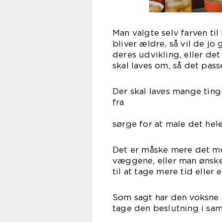
Man valgte selv farven ti
bliver ældre, så vil de jo
deres udvikling, eller det
skal laves om, så det passe
Der skal laves mange ting 
f
, der s
sørge for at male det hele
Det er måske mere det me
væggene, eller man ønske
til at tage mere tid eller
Som sagt har den voksne d
tage den beslutning i sam