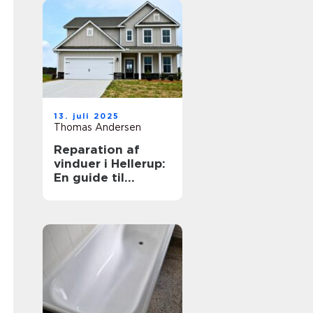
13. juli 2025
Thomas Andersen
Reparation af
vinduer i Hellerup:
En guide til
vedligeholdelse
og forlængelse af
vinduernes levetid