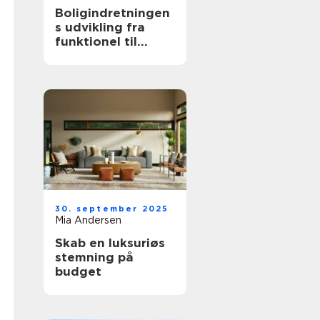
Boligindretningen
s udvikling fra
funktionel til
æstetisk
30. september 2025
Mia Andersen
Skab en luksuriøs
stemning på
budget