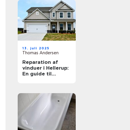
13. juli 2025
Thomas Andersen
Reparation af
vinduer i Hellerup:
En guide til
vedligeholdelse
og forlængelse af
vinduernes levetid