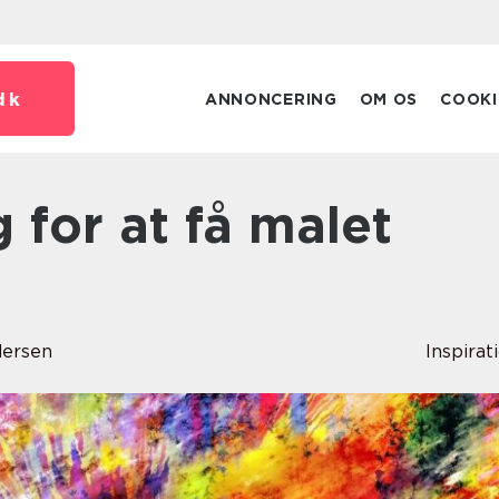
dk
ANNONCERING
OM OS
COOKI
ersen
Inspirat