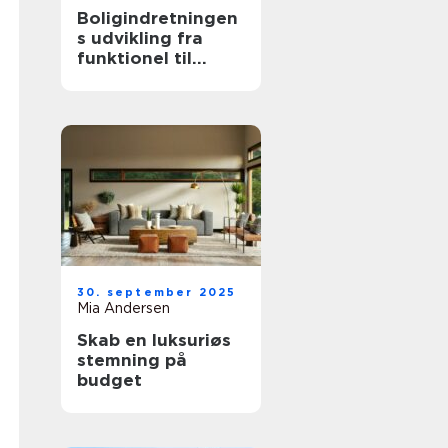
Boligindretningen
s udvikling fra
funktionel til
æstetisk
30. september 2025
Mia Andersen
Skab en luksuriøs
stemning på
budget