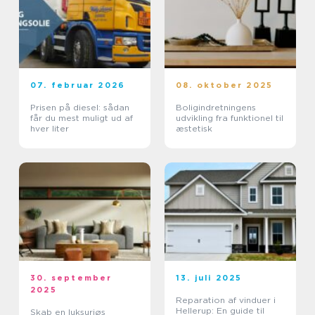
07. februar 2026
08. oktober 2025
Prisen på diesel: sådan
Boligindretningens
får du mest muligt ud af
udvikling fra funktionel til
hver liter
æstetisk
30. september
13. juli 2025
2025
Reparation af vinduer i
Hellerup: En guide til
Skab en luksuriøs