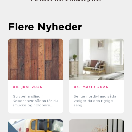
Flere Nyheder
08. juni 2026
03. marts 2026
Gulvbehandling i
Senge nordjylland sådan
København: sådan får du
vælger du den rigtige
smukke og holdbare
seng
trægulve