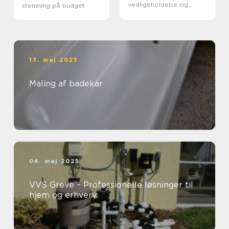
vedligeholdelse og
stemning på budget
forlængelse af
vinduernes levetid
13. maj 2025
Maling af badekar
04. maj 2025
VVS Greve – Professionelle løsninger til
hjem og erhverv