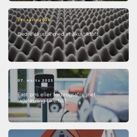
27. april 2025
Bedre akustik med et akustikloft
07. marts 2025
Fast pris eller forbrugsafregnet
ladeløsning til elbil?