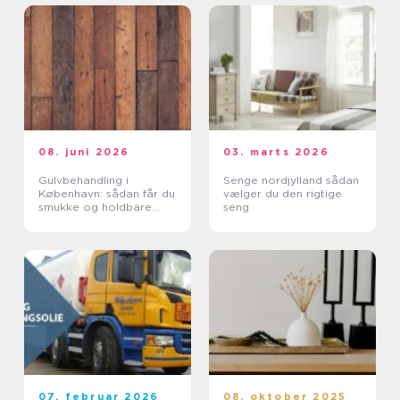
08. juni 2026
03. marts 2026
Gulvbehandling i
Senge nordjylland sådan
København: sådan får du
vælger du den rigtige
smukke og holdbare
seng
trægulve
07. februar 2026
08. oktober 2025