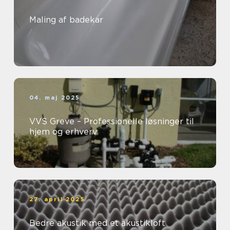
Maling af badekar
04. maj 2025
VVS Greve – Professionelle løsninger til
hjem og erhverv
27. april 2025
Bedre akustik med et akustikloft