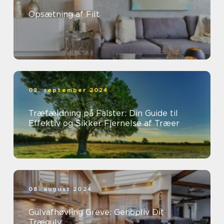
Opsætning af Filt
02. september 2024
Træfældning på Falster: Din Guide til
Effektiv og Sikker Fjernelse af Træer
08. august 2024
Gulvafhøvling Greve: Genopliv Dit
Trægulv