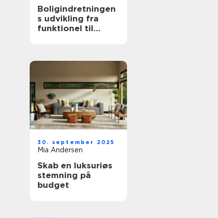
Boligindretningen
s udvikling fra
funktionel til
æstetisk
30. september 2025
Mia Andersen
Skab en luksuriøs
stemning på
budget