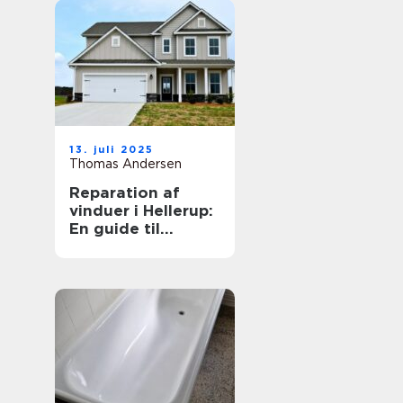
13. juli 2025
Thomas Andersen
Reparation af
vinduer i Hellerup:
En guide til
vedligeholdelse
og forlængelse af
vinduernes levetid