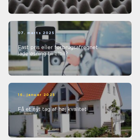
07. marts 2025
Fast pris eller forbrugsafregnet
ladeløsning til elbil?
16. januar 2025
Få et nyt tag af høj kvalitet