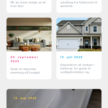
får du mest muligt ud af
udvikling fra funktionel til
hver liter
æstetisk
30. september
13. juli 2025
2025
Reparation af vinduer i
Hellerup: En guide til
Skab en luksuriøs
vedligeholdelse og
stemning på budget
forlængelse af
vinduernes levetid
13. maj 2025