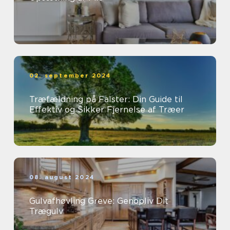
02. september 2024
Træfældning på Falster: Din Guide til
Effektiv og Sikker Fjernelse af Træer
08. august 2024
Gulvafhøvling Greve: Genopliv Dit
Trægulv