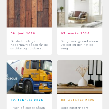
08. juni 2026
03. marts 2026
Gulvbehandling i
Senge nordjylland sådan
København: sådan får du
vælger du den rigtige
smukke og holdbare
seng
trægulve
07. februar 2026
08. oktober 2025
Prisen på diesel: sådan
Boligindretningens