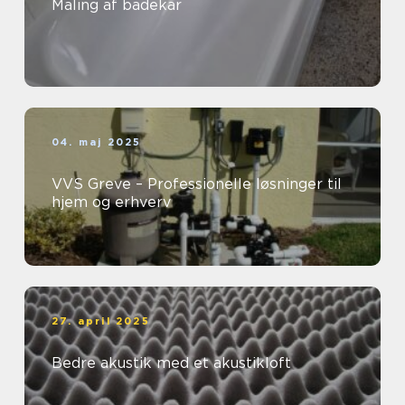
Maling af badekar
04. maj 2025
VVS Greve – Professionelle løsninger til
hjem og erhverv
27. april 2025
Bedre akustik med et akustikloft