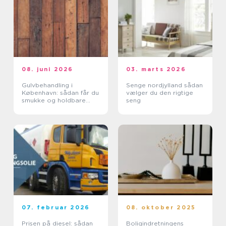
08. juni 2026
03. marts 2026
Gulvbehandling i
Senge nordjylland sådan
København: sådan får du
vælger du den rigtige
smukke og holdbare
seng
trægulve
07. februar 2026
08. oktober 2025
Prisen på diesel: sådan
Boligindretningens