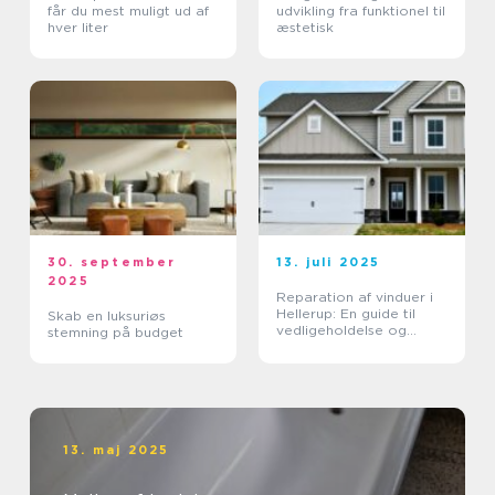
får du mest muligt ud af
udvikling fra funktionel til
hver liter
æstetisk
30. september
13. juli 2025
2025
Reparation af vinduer i
Hellerup: En guide til
Skab en luksuriøs
vedligeholdelse og
stemning på budget
forlængelse af
vinduernes levetid
13. maj 2025