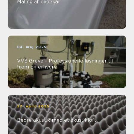
Maling af badekar
04. maj 2025
VVS Greve – Professionelle løsninger til
hjem og erhverv
27. april 2025
Bedre akustik med et akustikloft