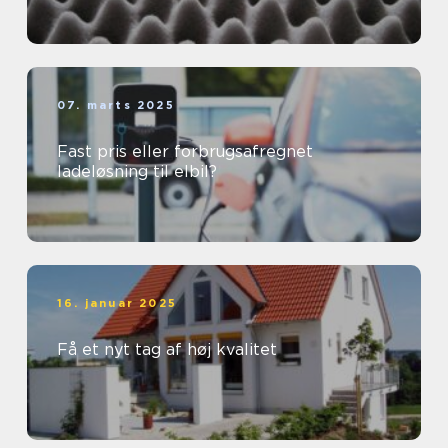
07. marts 2025
Fast pris eller forbrugsafregnet
ladeløsning til elbil?
16. januar 2025
Få et nyt tag af høj kvalitet