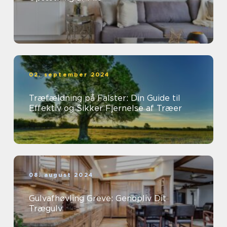
02. september 2024
Træfældning på Falster: Din Guide til
Effektiv og Sikker Fjernelse af Træer
08. august 2024
Gulvafhøvling Greve: Genopliv Dit
Trægulv