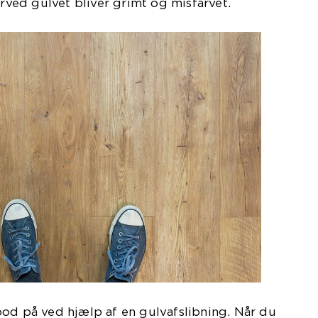
orved gulvet bliver grimt og misfarvet.
od på ved hjælp af en gulvafslibning. Når du