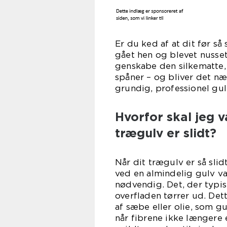
Er du ked af at dit før s
gået hen og blevet nusse
genskabe den silkematte
spåner – og bliver det n
grundig, professionel gul
Hvorfor skal jeg v
trægulv er slidt?
Når dit trægulv er så slid
ved en almindelig gulv va
nødvendig. Det, der typisk
overfladen tørrer ud. Det
af sæbe eller olie, som gu
når fibrene ikke længere 