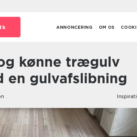
dk
ANNONCERING
OM OS
COOKI
 en gulvafslibning
en
Inspirat