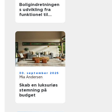
Boligindretningen
s udvikling fra
funktionel til
æstetisk
30. september 2025
Mia Andersen
Skab en luksuriøs
stemning på
budget