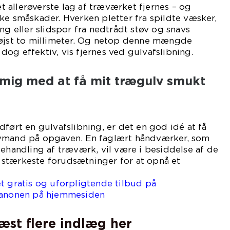
det allerøverste lag af træværket fjernes – og
ke småskader. Hverken pletter fra spildte væsker,
ng eller slidspor fra nedtrådt støv og snavs
højst to millimeter. Og netop denne mængde
og effektiv, vis fjernes ved gulvafslibning.
mig med at få mit trægulv smukt
dført en gulvafslibning, er det en god idé at få
lvmand på opgaven. En faglært håndværker, som
behandling af træværk, vil være i besiddelse af de
stærkeste forudsætninger for at opnå et
t gratis og uforpligtende tilbud på
vkanonen på hjemmesiden
læst flere indlæg her