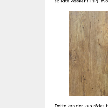
spildte væsker til sig, hv
Dette kan der kun rådes b