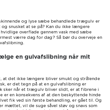
å skinnende og lyse sæbe behandlede trægulv er
t og snusket at se på? Kan du ikke længere
, hvidlige overflade gennem vask med sæbe
ærmest værre dag for dag? Så bør du overveje en
vafslibning.
ælge en gulvafslibning når mit
t, at det ikke længere bliver smukt og strålende
sk, er det tegn på at en gulvafslibning er
 sker når et trægulv bliver slidt, er at fibrene i
te er en konsekvens af at den beskyttende hinde
lvet fik ved sin første behandling, er gået til. Og
er mættet, vil de suge såvel støv og snavs som