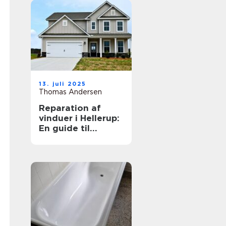
13. juli 2025
Thomas Andersen
Reparation af
vinduer i Hellerup:
En guide til
vedligeholdelse
og forlængelse af
vinduernes levetid