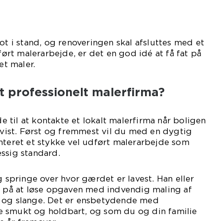
ot i stand, og renoveringen skal afsluttes med et
rt malerarbejde, er det en god idé at få fat på
t maler.
t professionelt malerfirma?
til at kontakte et lokalt malerfirma når boligen
 kvist. Først og fremmest vil du med en dygtig
nteret et stykke vel udført malerarbejde som
ssig standard.
g springe over hvor gærdet er lavest. Han eller
g på at løse opgaven med indvendig maling af
 og slange. Det er ensbetydende med
 smukt og holdbart, og som du og din familie