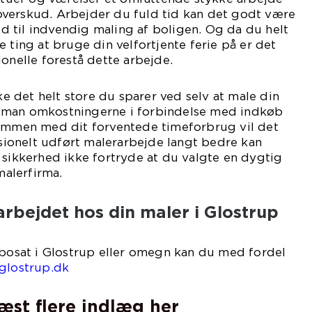
verskud. Arbejder du fuld tid kan det godt være
tid til indvendig maling af boligen. Og da du helt
 ting at bruge din velfortjente ferie på er det
ionelle forestå dette arbejde.
kke det helt store du sparer ved selv at male din
 man omkostningerne i forbindelse med indkøb
sammen med dit forventede timeforbrug vil det
essionelt udført malerarbejde langt bedre kan
 sikkerhed ikke fortryde at du valgte en dygtig
malerfirma.
arbejdet hos din maler i Glostrup
 bosat i Glostrup eller omegn kan du med fordel
glostrup.dk
læst flere indlæg her