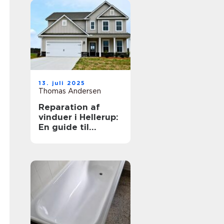
13. juli 2025
Thomas Andersen
Reparation af
vinduer i Hellerup:
En guide til
vedligeholdelse
og forlængelse af
vinduernes levetid