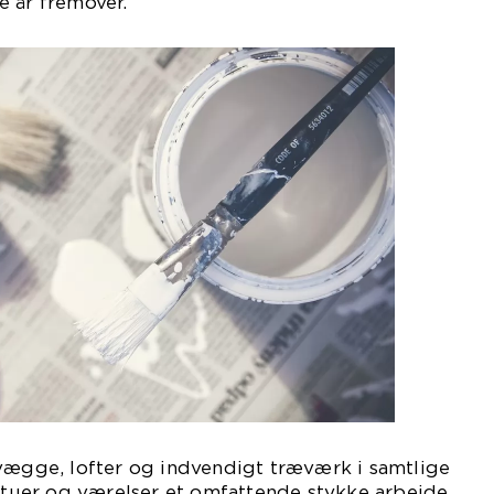
e år fremover.
 vægge, lofter og indvendigt træværk i samtlige
 stuer og værelser et omfattende stykke arbejde