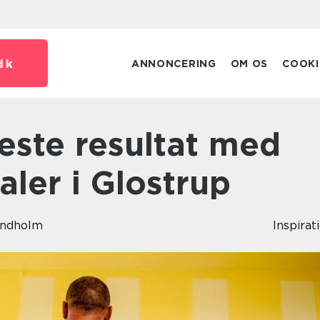
dk
ANNONCERING
OM OS
COOKI
aler i Glostrup
indholm
Inspirat