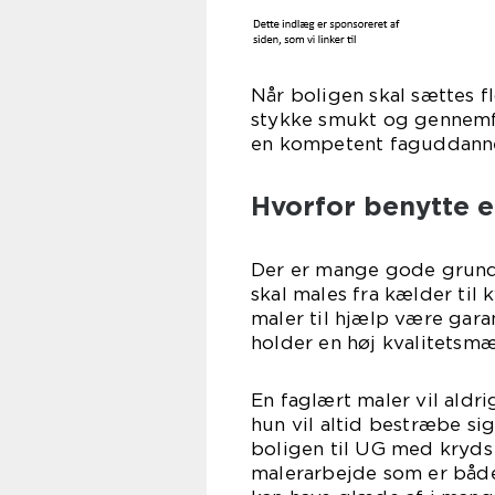
Når boligen skal sættes fl
stykke smukt og gennemfø
en kompetent faguddanne
Hvorfor benytte e
Der er mange gode grunde 
skal males fra kælder til
maler til hjælp være gara
holder en høj kvalitetsmæ
En faglært maler vil aldri
hun vil altid bestræbe si
boligen til UG med kryds
malerarbejde som er både