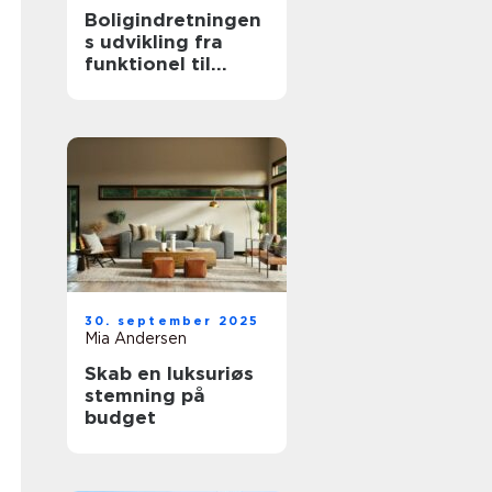
Boligindretningen
s udvikling fra
funktionel til
æstetisk
30. september 2025
Mia Andersen
Skab en luksuriøs
stemning på
budget