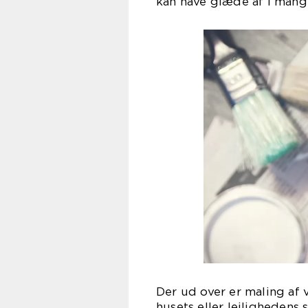
kan have glæde af i mang
Der ud over er maling af
husets eller lejlighedens