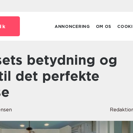
dk
ANNONCERING
OM OS
COOKI
til det perfekte
se
ensen
Redaktio