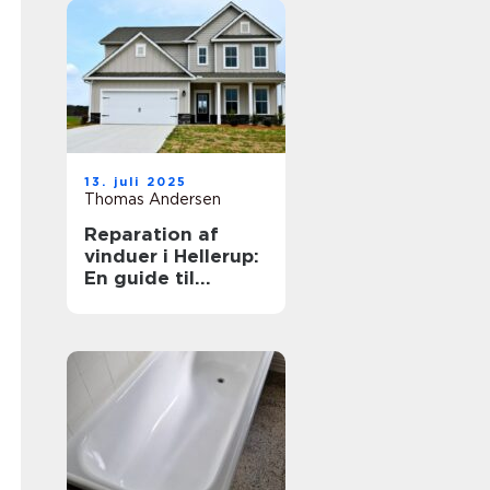
13. juli 2025
Thomas Andersen
Reparation af
vinduer i Hellerup:
En guide til
vedligeholdelse
og forlængelse af
vinduernes levetid