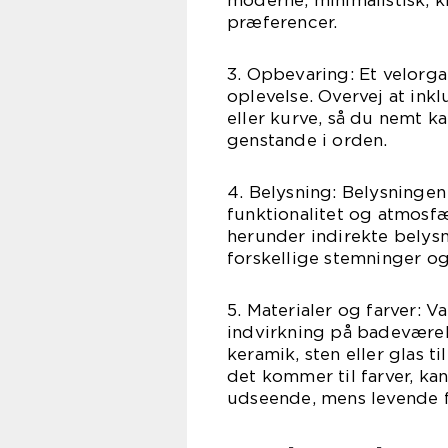
moderne, minimalistisk, k
præferencer.
3. Opbevaring: Et velorga
oplevelse. Overvej at in
eller kurve, så du nemt k
genstande i orden.
4. Belysning: Belysningen 
funktionalitet og atmosfæ
herunder indirekte belys
forskellige stemninger og
5. Materialer og farver: V
indvirkning på badeværel
keramik, sten eller glas 
det kommer til farver, kan
udseende, mens levende fa