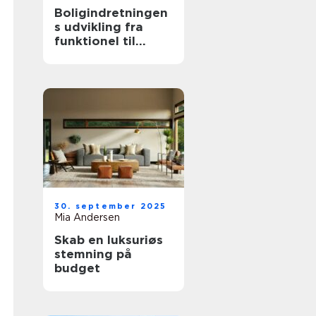
Boligindretningen
s udvikling fra
funktionel til
æstetisk
30. september 2025
Mia Andersen
Skab en luksuriøs
stemning på
budget