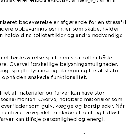
lassisk eller endda eksotisk, afhængigt af ens
niseret badeværelse er afgørende for en stressfri
kludere opbevaringsløsninger som skabe, hylder
an holde dine toiletartikler og andre nødvendige
i et badeværelse spiller en stor rolle i både
re. Overvej forskellige belysningsmuligheder,
ning, spejlbelysning og dæmpning for at skabe
 opnå den ønskede funktionalitet.
alget af materialer og farver kan have stor
sesharmonien. Overvej holdbare materialer som
til overflader som gulv, vægge og bordplader. Når
 neutrale farvepaletter skabe et rent og tidløst
rver kan tilføje personlighed og energi.