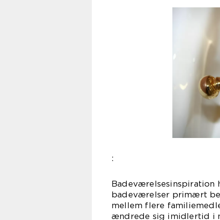
:
Badeværelsesinspiration h
badeværelser primært bet
mellem flere familiemedl
ændrede sig imidlertid i