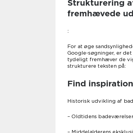
Strukturering a
fremhævede u
:
For at øge sandsynlighed
Google-søgninger, er det 
tydeligt fremhæver de vi
strukturere teksten på:
Find inspiratio
Historisk udvikling af ba
– Oldtidens badeværelse
– Middelalderens eksklusi