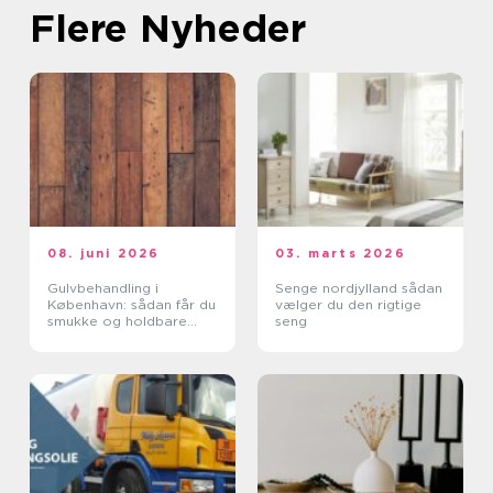
Flere Nyheder
08. juni 2026
03. marts 2026
Gulvbehandling i
Senge nordjylland sådan
København: sådan får du
vælger du den rigtige
smukke og holdbare
seng
trægulve