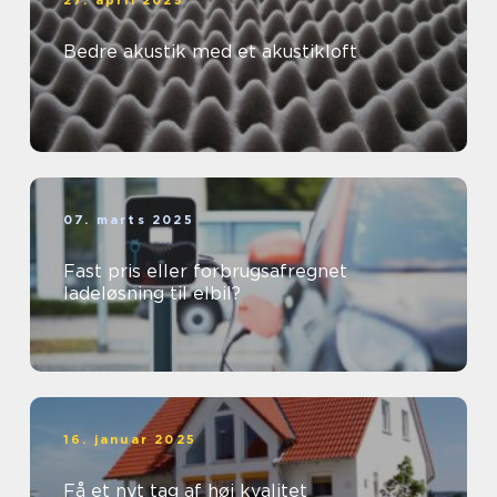
27. april 2025
Bedre akustik med et akustikloft
07. marts 2025
Fast pris eller forbrugsafregnet
ladeløsning til elbil?
16. januar 2025
Få et nyt tag af høj kvalitet