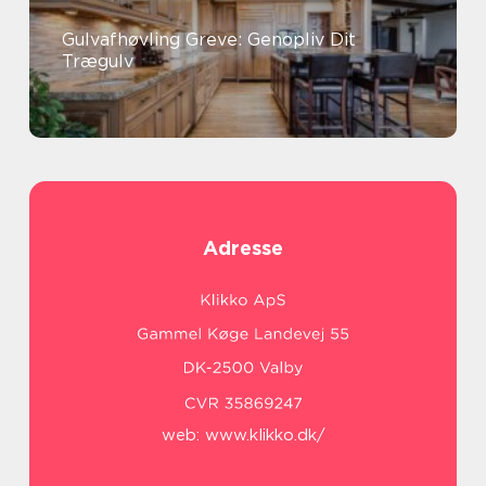
Gulvafhøvling Greve: Genopliv Dit
Trægulv
Adresse
web:
www.klikko.dk/