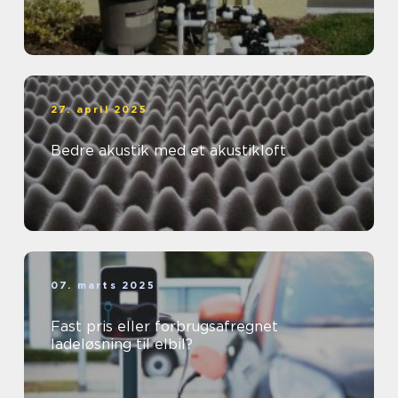
27. april 2025
Bedre akustik med et akustikloft
07. marts 2025
Fast pris eller forbrugsafregnet
ladeløsning til elbil?