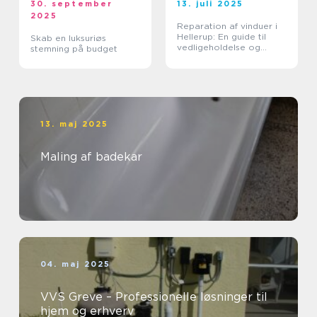
30. september
13. juli 2025
2025
Reparation af vinduer i
Hellerup: En guide til
Skab en luksuriøs
vedligeholdelse og
stemning på budget
forlængelse af
vinduernes levetid
13. maj 2025
Maling af badekar
04. maj 2025
VVS Greve – Professionelle løsninger til
hjem og erhverv