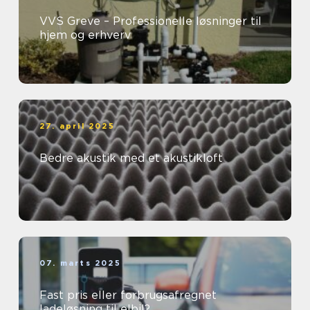
VVS Greve – Professionelle løsninger til
hjem og erhverv
27. april 2025
Bedre akustik med et akustikloft
07. marts 2025
Fast pris eller forbrugsafregnet
ladeløsning til elbil?