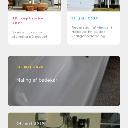
30. september
13. juli 2025
2025
Reparation af vinduer i
Hellerup: En guide til
Skab en luksuriøs
vedligeholdelse og
stemning på budget
forlængelse af
vinduernes levetid
13. maj 2025
Maling af badekar
04. maj 2025