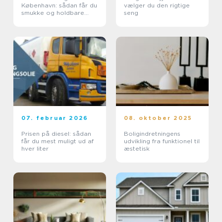
København: sådan får du
vælger du den rigtige
smukke og holdbare
seng
trægulve
07. februar 2026
08. oktober 2025
Prisen på diesel: sådan
Boligindretningens
får du mest muligt ud af
udvikling fra funktionel til
hver liter
æstetisk