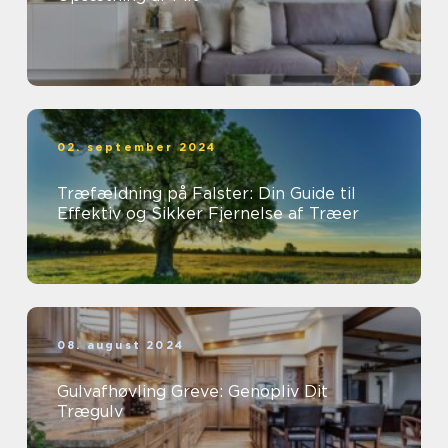
02. september 2024
Træfældning på Falster: Din Guide til
Effektiv og Sikker Fjernelse af Træer
08. august 2024
Gulvafhøvling Greve: Genopliv Dit
Trægulv