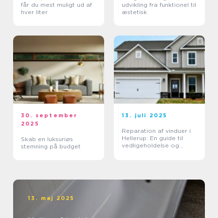
får du mest muligt ud af
udvikling fra funktionel til
hver liter
æstetisk
30. september
13. juli 2025
2025
Reparation af vinduer i
Hellerup: En guide til
Skab en luksuriøs
vedligeholdelse og
stemning på budget
forlængelse af
vinduernes levetid
13. maj 2025