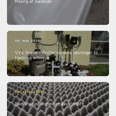
Maling af badekar
04. maj 2025
VVS Greve – Professionelle løsninger til
hjem og erhverv
27. april 2025
Bedre akustik med et akustikloft