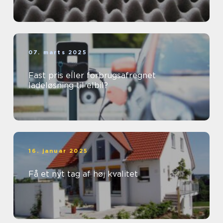
07. marts 2025
Fast pris eller forbrugsafregnet
ladeløsning til elbil?
16. januar 2025
Få et nyt tag af høj kvalitet