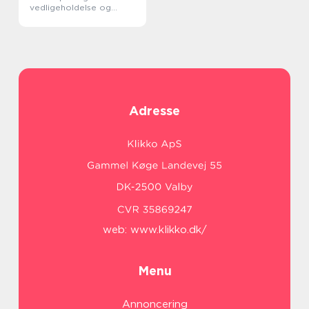
vedligeholdelse og
forlængelse af
vinduernes levetid
Adresse
web:
www.klikko.dk/
Menu
Annoncering