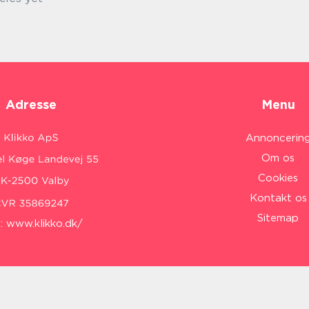
Adresse
Menu
Annoncerin
Om os
Cookies
Kontakt os
Sitemap
:
www.klikko.dk/