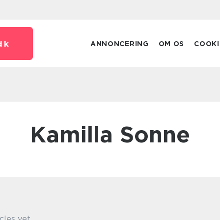
dk
ANNONCERING
OM OS
COOKI
Kamilla Sonne
cles yet